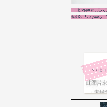
七夕要到啦，是不是被
来教您。Everybod
NO.1