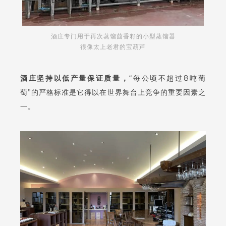
酒庄专门用于再次蒸馏茴香籽的小型蒸馏器
很像太上老君的宝葫芦
酒庄坚持以低产量保证质量
，
“每公顷不超过8吨葡
萄”的严格标准是它得以在世界舞台上竞争的重要因素之
一。