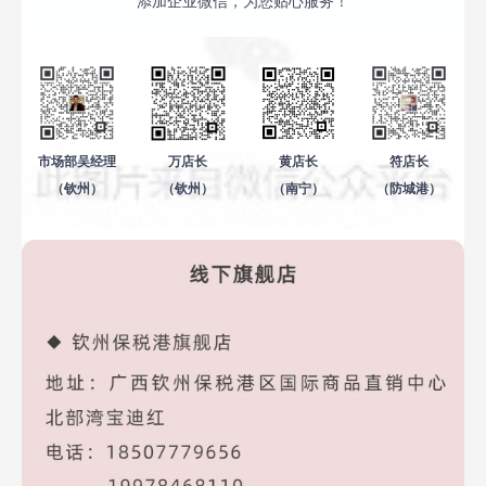
添加企业微信，为您贴心服务！
市场部
吴经理
万店长
黄店长
符店长
（钦州）
（钦州）
（南宁）
（防城港）