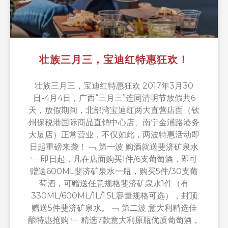
壮族三月三，宝迪红特惠狂欢！
壮族三月三，宝迪红特惠狂欢 2017年3月30
日-4月4日，广西“三月三”连同清明节放假共6
天，放假期间，北部湾宝迪红两大直营店面（钦
州保税港国际商品直销中心店、南宁金浦路港务
大厦店）正常营业，不仅如此，两波特惠活动即
日起重磅来袭！ ﹁ 第一波 购酒就送斐济矿泉水
﹂ 即日起，凡在店面购买1件/6支葡萄酒，即可
赠送600ML斐济矿泉水一瓶，购买5件/30支葡
萄酒，可赠送任意规格斐济矿泉水1件（有
330ML/600ML/1L/1.5L容量规格可选），封顶
赠送5件斐济矿泉水。 ﹁ 第二波 意大利精选佳
酿特惠抢购 ﹂ 精选7款意大利原瓶优质葡萄酒，