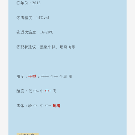
②年份：2013
③酒精度：14%vol
④适饮温度：16-20℃
⑤配餐建议：黑椒牛扒、烟熏肉等
甜度：
干型
近乎干 半干 半甜 甜
酸度：低 中- 中
中+
高
酒体：轻 中- 中 中+
饱满