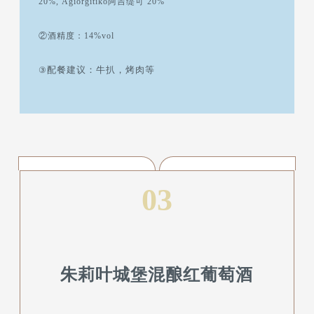
20%, Agiorgitiko阿吉缇可 20%
②酒精度：14%vol
配餐建议：牛扒，烤肉等
③
03
朱莉叶城堡混酿红葡萄酒