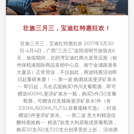
壮族三月三，宝迪红特惠狂欢！
壮族三月三，宝迪红特惠狂欢 2017年3月30
日-4月4日，广西“三月三”连同清明节放假共6
天，放假期间，北部湾宝迪红两大直营店面（钦
州保税港国际商品直销中心店、南宁金浦路港务
大厦店）正常营业，不仅如此，两波特惠活动即
日起重磅来袭！ ﹁ 第一波 购酒就送斐济矿泉水
﹂ 即日起，凡在店面购买1件/6支葡萄酒，即可
赠送600ML斐济矿泉水一瓶，购买5件/30支葡
萄酒，可赠送任意规格斐济矿泉水1件（有
330ML/600ML/1L/1.5L容量规格可选），封顶
赠送5件斐济矿泉水。 ﹁ 第二波 意大利精选佳
酿特惠抢购 ﹂ 精选7款意大利原瓶优质葡萄酒，
购买30支/60支/120支分别享受折上折， 活动酒