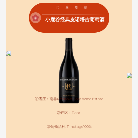
门店爆款
小鹿谷经典皮诺塔吉葡萄酒
①酒庄：南非Rhebokskloof Wine Estate
②产区：Paarl
③葡萄品种: Pinotage100%