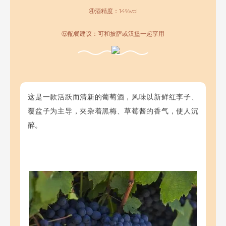
④酒精度：14%vol
⑤配餐建议：可和披萨或汉堡一起享用
这是一款活跃而清新的葡萄酒，风味以新鲜红李子、
覆盆子为主导，夹杂着黑梅、草莓酱的香气，使人沉
醉。