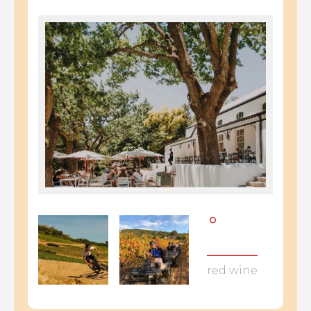
。
red wine