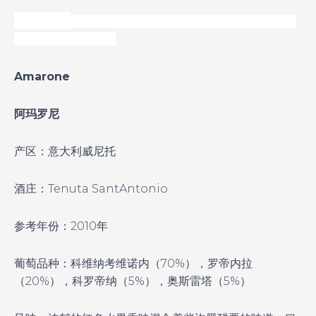
择在非高
端酒店的咖啡厅举行颁奖盛典活动，目的是想
办一场地产界的新年
Amarone
阿玛罗尼
产区：意大利威尼托
酒庄：Tenuta Sant
Antonio
参考年份：2010年
葡萄品种：科维纳考维诺内（70%），罗帝内拉
（20%），科罗帝纳（5%），奥斯雷塔（5%）