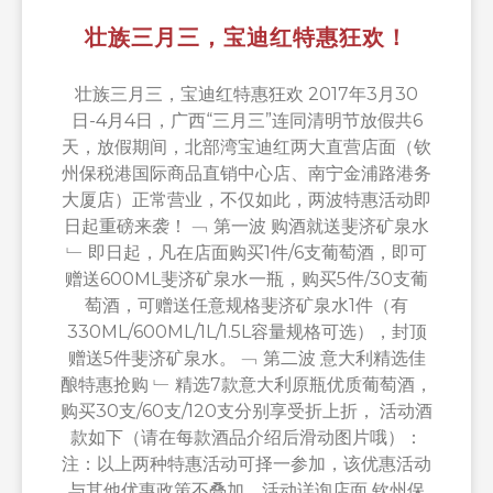
壮族三月三，宝迪红特惠狂欢！
壮族三月三，宝迪红特惠狂欢 2017年3月30
日-4月4日，广西“三月三”连同清明节放假共6
天，放假期间，北部湾宝迪红两大直营店面（钦
州保税港国际商品直销中心店、南宁金浦路港务
大厦店）正常营业，不仅如此，两波特惠活动即
日起重磅来袭！ ﹁ 第一波 购酒就送斐济矿泉水
﹂ 即日起，凡在店面购买1件/6支葡萄酒，即可
赠送600ML斐济矿泉水一瓶，购买5件/30支葡
萄酒，可赠送任意规格斐济矿泉水1件（有
330ML/600ML/1L/1.5L容量规格可选），封顶
赠送5件斐济矿泉水。 ﹁ 第二波 意大利精选佳
酿特惠抢购 ﹂ 精选7款意大利原瓶优质葡萄酒，
购买30支/60支/120支分别享受折上折， 活动酒
款如下（请在每款酒品介绍后滑动图片哦）：
注：以上两种特惠活动可择一参加，该优惠活动
与其他优惠政策不叠加，活动详询店面 钦州保