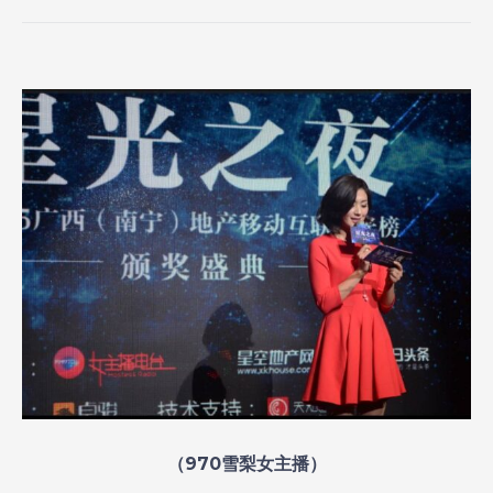
（970雪梨女主播）