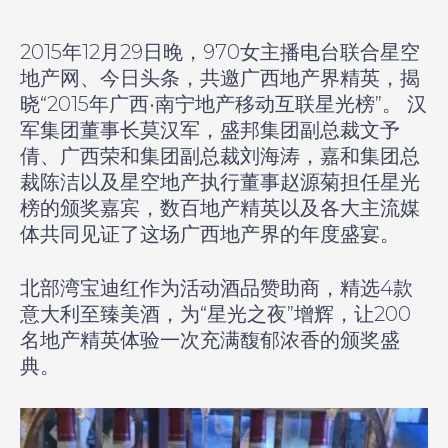
2015
年12月29日
晚，970女主播电台联合星空
地产网、今日头条，共邀广西地产界精英，揭
晓
“
2015
年广西
•
南宁地产移动互联星光榜
”
。 汉
军集团董事长莫汉军，盛邦集团副总裁文予
倩、广西荣和集团副总裁刘海涛，嘉和集团总
裁陈洁以及星空地产执行董事赵源菊担任星光
榜的颁奖嘉宾，数百地产精英以及各大主流媒
体共同见证了这场广西地产界的年度盛宴。
北部湾宝迪红作为活动酒品赞助商，精选4款
意大利至臻美酒，为“星光之夜”增辉，让200
名地产精英体验一次充满馥郁浓香的颁奖盛
典。