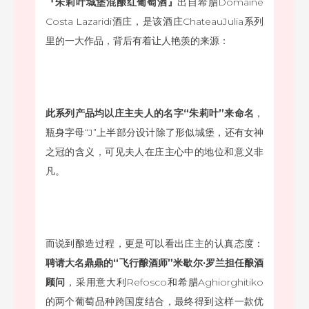
『朱莉叶城堡混酿红葡萄酒』
出自希腊Domaine
Costa Lazaridi酒庄，是该酒庄ChateauJulia系列
里的一大作品，背后有着让人艳羡的来源：
此系列产品均以庄主夫人的名字“朱莉叶”来命名
，
瓶身字母“J”上半部分设计除了形似城堡，还有女神
之冠的含义，可见夫人在庄主心中的地位和意义非
凡。
而说到酿造过程，更是可以看出庄主的认真态度：
聘请大名鼎鼎的“飞行酿酒师”米歇尔·罗兰担任酿酒
顾问
，
采用意大利
Refosco
和希腊
Aghiorghitiko
的两个葡萄品种跨国度结合，最终得到这样一款优