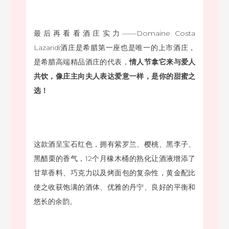
最后再看看酒庄实力——Domaine Costa
Lazaridi酒庄是希腊第一座也是唯一的上市酒庄，
是希腊高端精品酒庄的代表，
情人节拿它来与爱人
共饮，
像庄主向夫人表达爱意一样，是你的甜蜜之
选！
这款酒呈宝石红色，拥有紫罗兰、樱桃、黑李子、
黑醋栗的香气，12个月橡木桶的熟化让酒液增添了
甘草香料、巧克力以及烤面包的复杂性，黄金配比
使之收获饱满的酒体、优雅的丹宁、良好的平衡和
悠长的余韵。