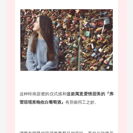
这种特殊甜蜜的仪式感和
这款寓意爱情甜美的『弗
雷琼瑶浆晚收白葡萄酒』
有异曲同工之妙。