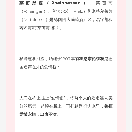
莱茵黑森（Rheinhessen）
、莱茵高
（Rheingan）、普法尔茨（Pfalz）和米特尔莱茵
（Mittelrhein）是德国四大葡萄酒产区，名字都和
著名河流“莱茵河”相关。
横跨这条河流，始建于1907年的
霍恩索伦铁桥
是德
国名声在外的爱情桥：
人们在桥上挂上“爱情锁”，将两个人的姓名连同美
好的愿景一起锁在桥上，再把钥匙扔进水里，
象征
爱情永恒，忠贞不渝
。