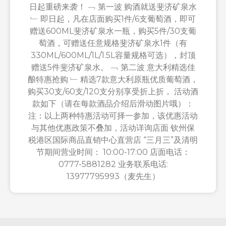
日起重磅来袭！ ﹁ 第一波 购酒就送斐济矿泉水
﹂ 即日起，凡在店面购买1件/6支葡萄酒，即可
赠送600ML斐济矿泉水一瓶，购买5件/30支葡
萄酒，可赠送任意规格斐济矿泉水1件（有
330ML/600ML/1L/1.5L容量规格可选），封顶
赠送5件斐济矿泉水。 ﹁ 第二波 意大利精选佳
酿特惠抢购 ﹂ 精选7款意大利原瓶优质葡萄酒，
购买30支/60支/120支分别享受折上折， 活动酒
款如下（请在每款酒品介绍后滑动图片哦）：
注：以上两种特惠活动可择一参加，该优惠活动
与其他优惠政策不叠加，活动详询店面 钦州保
税港区国际商品直销中心直营店 “三月三”及清明
节期间营业时间： 10:00-17:00 店面电话：
0777-5881282 业务联系电话:
13977795993（麦先生）