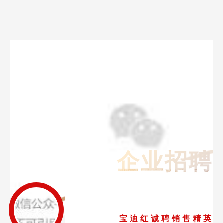
企业招聘
宝 迪 红 诚 聘 销 售 精 英