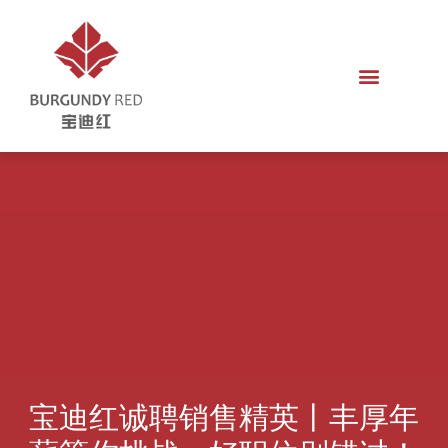
宝迪红诚聘销售精英丨丰厚年