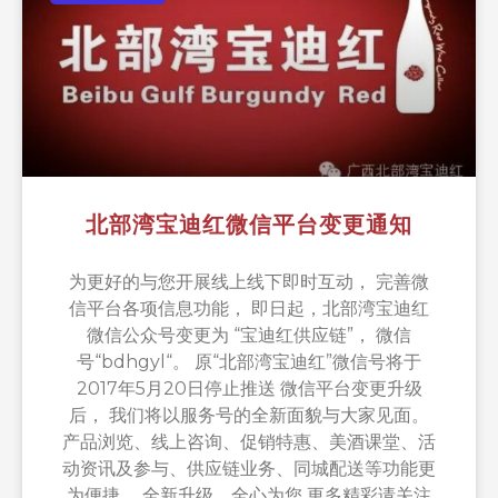
北部湾宝迪红微信平台变更通知
为更好的与您开展线上线下即时互动， 完善微
信平台各项信息功能， 即日起，北部湾宝迪红
微信公众号变更为 “宝迪红供应链”， 微信
号“bdhgyl“。 原“北部湾宝迪红”微信号将于
2017年5月20日停止推送 微信平台变更升级
后， 我们将以服务号的全新面貌与大家见面。
产品浏览、线上咨询、促销特惠、美酒课堂、活
动资讯及参与、供应链业务、同城配送等功能更
为便捷。 全新升级，全心为您 更多精彩请关注