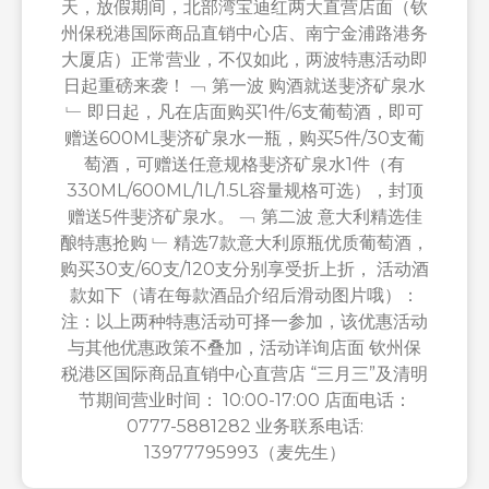
天，放假期间，北部湾宝迪红两大直营店面（钦
州保税港国际商品直销中心店、南宁金浦路港务
大厦店）正常营业，不仅如此，两波特惠活动即
日起重磅来袭！ ﹁ 第一波 购酒就送斐济矿泉水
﹂ 即日起，凡在店面购买1件/6支葡萄酒，即可
赠送600ML斐济矿泉水一瓶，购买5件/30支葡
萄酒，可赠送任意规格斐济矿泉水1件（有
330ML/600ML/1L/1.5L容量规格可选），封顶
赠送5件斐济矿泉水。 ﹁ 第二波 意大利精选佳
酿特惠抢购 ﹂ 精选7款意大利原瓶优质葡萄酒，
购买30支/60支/120支分别享受折上折， 活动酒
款如下（请在每款酒品介绍后滑动图片哦）：
注：以上两种特惠活动可择一参加，该优惠活动
与其他优惠政策不叠加，活动详询店面 钦州保
税港区国际商品直销中心直营店 “三月三”及清明
节期间营业时间： 10:00-17:00 店面电话：
0777-5881282 业务联系电话:
13977795993（麦先生）