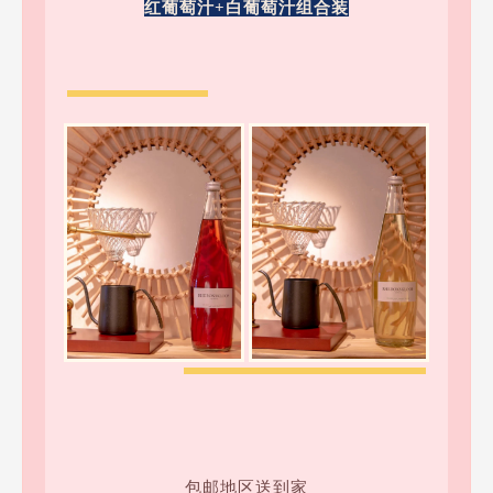
红葡萄汁+白葡萄汁组合装
包邮地区送到家