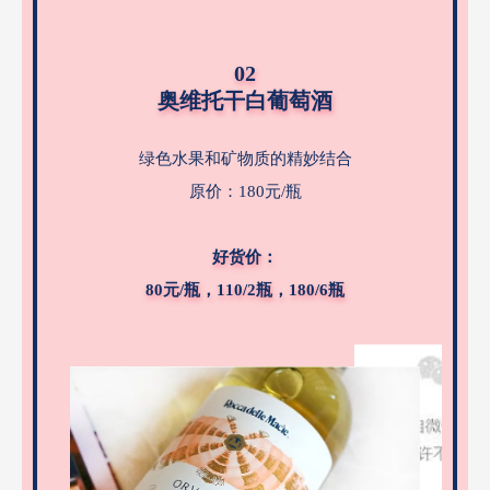
02
奥维托干白葡萄酒
绿色水果和矿物质的精妙结合
原价：180元/瓶
好货价：
80元/瓶，110/2瓶，180/6瓶