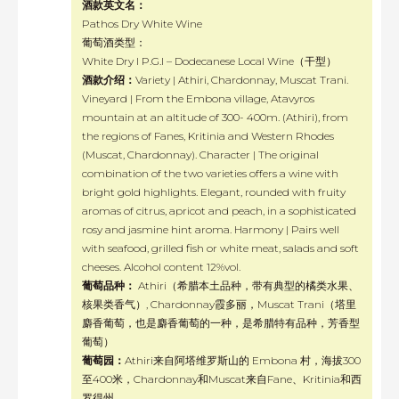
酒款英文名：
Pathos Dry White Wine
葡萄酒类型：
White Dry I P.G.I – Dodecanese Local Wine（干型）
酒款介绍：
Variety | Athiri, Chardonnay, Muscat Trani.
Vineyard | From the Embona village, Atavyros
mountain at an altitude of 300- 400m. (Athiri), from
the regions of Fanes, Kritinia and Western Rhodes
(Muscat, Chardonnay). Character | The original
combination of the two varieties offers a wine with
bright gold highlights. Elegant, rounded with fruity
aromas of citrus, apricot and peach, in a sophisticated
rosy and jasmine hint aroma. Harmony | Pairs well
with seafood, grilled fish or white meat, salads and soft
cheeses. Alcohol content 12%vol.
葡萄品种：
Athiri（希腊本土品种，带有典型的橘类水果、
核果类香气）, Chardonnay霞多丽，Muscat Trani（塔里
麝香葡萄，也是麝香葡萄的一种，是希腊特有品种，芳香型
葡萄）
葡萄园：
Athiri来自阿塔维罗斯山的 Embona 村，海拔300
至400米，Chardonnay和Muscat来自Fane、Kritinia和西
罗得州。