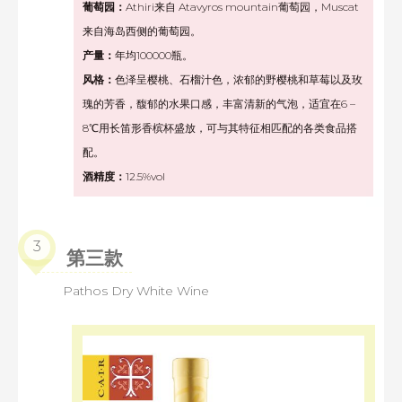
葡萄园：
Athiri来自 Atavyros mountain葡萄园，Muscat
来自海岛西侧的葡萄园。
产量：
年均100000瓶。
风格：
色泽呈樱桃、石榴汁色，浓郁的野樱桃和草莓以及玫
瑰的芳香，馥郁的水果口感，丰富清新的气泡，适宜在6 –
8℃用长笛形香槟杯盛放，可与其特征相匹配的各类食品搭
配。
酒精度：
12.5%vol
3
第三款
Pathos Dry White Wine