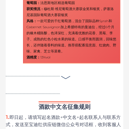
葡萄园：
法恩斯地区精选葡萄园
获奖情况：
穆杜斯·维尼葡萄酒大赛获金奖和银奖，萨塞洛
尼基国际葡萄酒大赛获银奖
风格：
一款可爱的干红葡萄酒，混合了国际品种Syrah和
Cabernet Sauvignon加上希腊特有的曼迪拉，经过6个月
的橡木桶陈酿，色泽深红，充满着优雅的花香、黑莓、李
子、成熟的红色小粒水果的味道。口感平衡而圆润，回味悠
长，还伴随着香料的味道。推荐搭配番茄意面、红烧肉、野
味、家禽、芝士等菜肴。
酒精度：
13%vol
酒款中文名征集规则
1.
即日起，请填写起名酒款+中文名+起名联系人与联系方
式，发送至宝迪红供应链微信公众号对话框，收到客服人