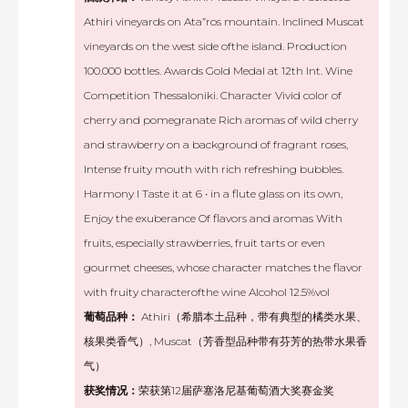
Athiri vineyards on Ata”ros mountain. Inclined Muscat
vineyards on the west side ofthe island. Production
100.000 bottles. Awards Gold Medal at 12th Int. Wine
Competition Thessaloniki. Character Vivid color of
cherry and pomegranate Rich aromas of wild cherry
and strawberry on a background of fragrant roses,
Intense fruity mouth with rich refreshing bubbles.
Harmony I Taste it at 6 • in a flute glass on its own,
Enjoy the exuberance Of flavors and aromas With
fruits, especially strawberries, fruit tarts or even
gourmet cheeses, whose character matches the flavor
with fruity characterofthe wine Alcohol 12.5%vol
葡萄品种：
Athiri（希腊本土品种，带有典型的橘类水果、
核果类香气）, Muscat（芳香型品种带有芬芳的热带水果香
气）
获奖情况：
荣获第12届萨塞洛尼基葡萄酒大奖赛金奖