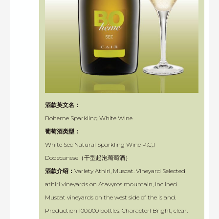
酒款英文名：
Boheme Sparkling White Wine
葡萄酒类型：
White Sec Natural Sparkling Wine P.C,.I
Dodecanese（干型起泡葡萄酒）
酒款介绍：
Variety Athiri, Muscat. Vineyard Selected
athiri vineyards on Atavyros mountain, Inclined
Muscat vineyards on the west side of the island.
Production 100.000 bottles. Characterl Bright, clear.