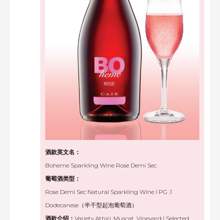
酒款英文名：
Boheme Sparkling Wine Rose Demi Sec
葡萄酒类型：
Rose Demi Sec Natural Sparkling Wine I PG .1
Dodecanese
（半干型起泡葡萄酒）
酒款介绍：
Variety Athiri. Muscat. Vineyard I Selected