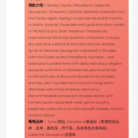
酒款介绍：
Variety | Syrah, Mandilaria, Cabernet
Sauvignon. Vineyard | Carefully selected vineyards from
the Fanes region. Aging | in oak barrels and 6 months
in bottle. Awards | Awarded with gold and silver medal
in MUNDUS Vini, Silver Medal on Thessaloniki
International Wine Competition. Character | A lovely
dry red wine, a blend of the international varieties
Syrah & Cabernet Sauvignon cultivated in Rhodes,
with the Greek variety Mandilaria. Aunique，well
balanced rounded wine with deep red colour, elegant
bouquet and hints of blackberries, plums and ripe
small red fruits. A divine combination of complex
aromas, with rounded tannins and a long warm
aftertaste with hints of spices. Harmony |
Recommended companion of pasta dishes with
tomato sauce, red grilled meat, game, poultry,
casseroles, cold cuts and matured soft cheeses. Alcohol
content |13%vol.
葡萄品种：
Syrah西拉, Mandilaria曼迪拉（希腊特有品
种，皮厚，颜色深，丹宁高，具有黑色水果风味）,
Cabernet Sauvignon赤霞珠