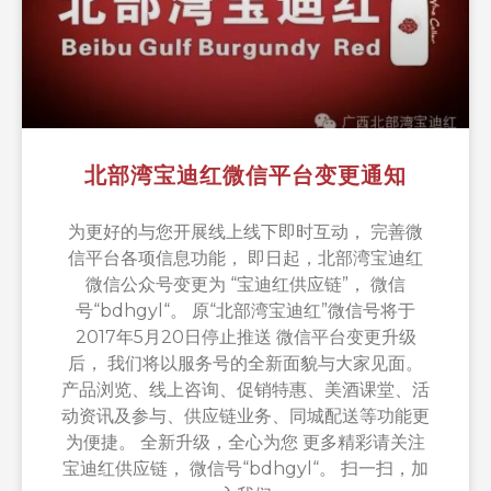
北部湾宝迪红微信平台变更通知
为更好的与您开展线上线下即时互动， 完善微
信平台各项信息功能， 即日起，北部湾宝迪红
微信公众号变更为 “宝迪红供应链”， 微信
号“bdhgyl“。 原“北部湾宝迪红”微信号将于
2017年5月20日停止推送 微信平台变更升级
后， 我们将以服务号的全新面貌与大家见面。
产品浏览、线上咨询、促销特惠、美酒课堂、活
动资讯及参与、供应链业务、同城配送等功能更
为便捷。 全新升级，全心为您 更多精彩请关注
宝迪红供应链， 微信号“bdhgyl“。 扫一扫，加