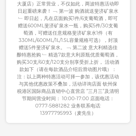
大厦店）正常营业，不仅如此，两波特惠活动即
日起重磅来袭！ ﹁ 第一波 购酒就送斐济矿泉水
﹂ 即日起，凡在店面购买1件/6支葡萄酒，即可
赠送600ML斐济矿泉水一瓶，购买5件/30支葡
萄酒，可赠送任意规格斐济矿泉水1件（有
330ML/600ML/1L/1.5L容量规格可选），封顶
赠送5件斐济矿泉水。 ﹁ 第二波 意大利精选佳
酿特惠抢购 ﹂ 精选7款意大利原瓶优质葡萄酒，
购买30支/60支/120支分别享受折上折， 活动酒
款如下（请在每款酒品介绍后滑动图片哦）：
注：以上两种特惠活动可择一参加，该优惠活动
与其他优惠政策不叠加，活动详询店面 钦州保
税港区国际商品直销中心直营店 “三月三”及清明
节期间营业时间： 10:00-17:00 店面电话：
0777-5881282 业务联系电话:
13977795993（麦先生）