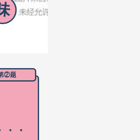
味
第②题