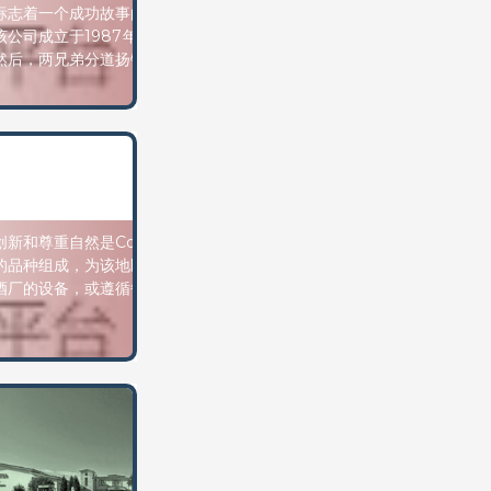
标志着一个成功故事的开始。该设备随后将出售给“Lazaridis WIAC SA”
该公司成立于1987年，由其兄弟Nico担任总裁和总经理，直到1991年底
然后，两兄弟分道扬镳，因为他们对葡萄酒的看法截然不同。
创新和尊重自然是Costa Lazaridi酒庄每一项事业的特色。从第一批葡萄
的品种组成，为该地区葡萄种植的重生奠定了基础，到始终处于技术前沿
酒厂的设备，或遵循每个地块或年份的特殊性的葡萄酒的特性
愿
景。