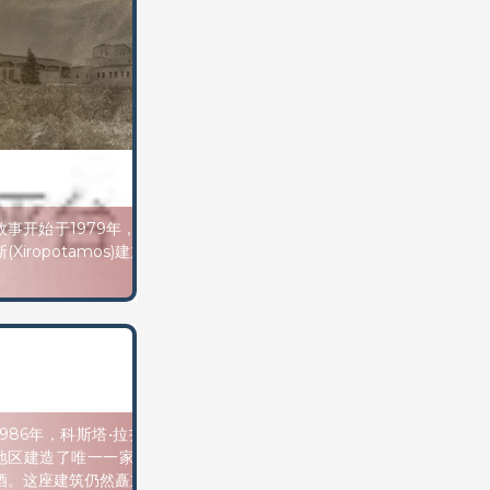
故事开始于1979年，科斯塔斯•拉扎里迪斯(Costa Lazaridis)在锡罗波塔
斯(Xiropotamos)建立了第一个现代线性葡萄园。
1986年，科斯塔•拉扎里迪(Costa Lazaridi)再次创下纪录。当时，他在
地区建造了唯一一家现代化的酿酒厂，为自己私人葡萄园的葡萄酿制葡
酒。这座建筑仍然矗立着，已经不再使用了，但计划把它变成一座博物馆