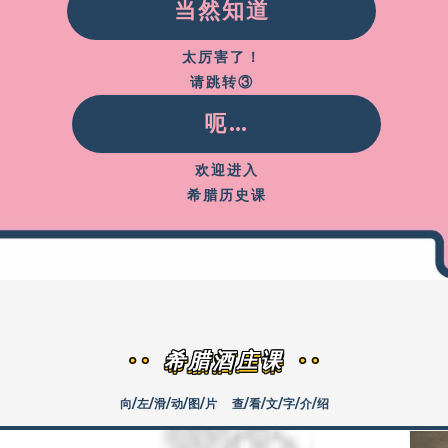
当然知道
太厉害了！
请跳转
③
呃…
欢迎进入
希腊历史课
希腊酒庄课
向/左/滑/动/图/片
查/看/文/字/介/绍