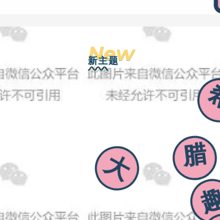
New
新主题
腊
大