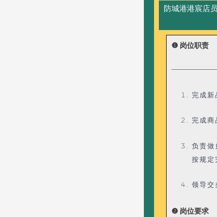
防城港港宸店
❶ 岗位职责
——————
完成新
完成商
负责做
按规定
领导交
❷ 岗位要求