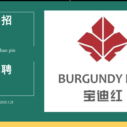
招
hao pin
聘
2020.3.28