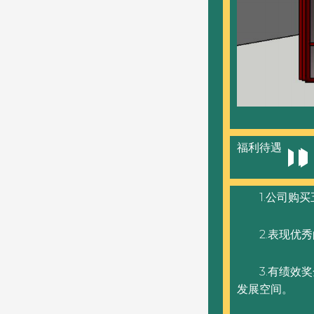
福利待遇
1.公司购
2.表现优
3.有绩效
发展空间。