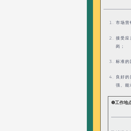
——————
市场营
接受应
岗；
标准的
良好的
强、能
❶工作地
————