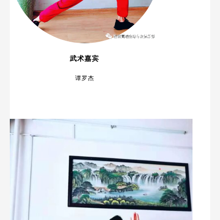
武术嘉宾
谭罗杰