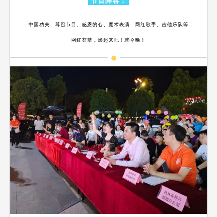
节目阵容：
中国功夫、尊巴节目、感恩的心、魔术表演、网红歌手、吉他乐队等
网红荟萃，燥起来吧！就今晚！