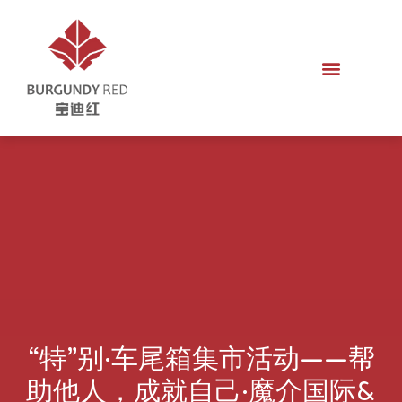
“特”别·车尾箱集市活动——帮
助他人，成就自己·魔介国际&