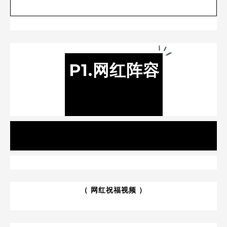
P1.网红阵容
（ 网红祝福视频 ）