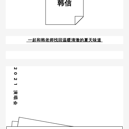
韩信
一起和韩老师找回温暖清澈的夏天味道
2
0
2
1
演
唱
会