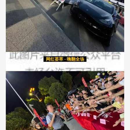
网红荟萃 · 嗨翻全场