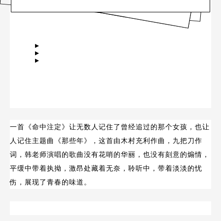
▼▼▼
一首《命中注定》让无数人记住了曾经追过的那个女孩，也让
人记住主题曲《那些年》，这首由木村充利作曲，九把刀作
词，韩老师演唱的歌曲没有花哨的华丽，也没有刻意的煽情，
平缓中带着执拗，激昂处藏着无奈，聆听中，带着淡淡的忧
伤，展现了青春的味道。