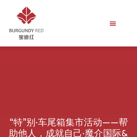
“特”别·车尾箱集市活动——帮
助他人，成就自己·魔介国际&