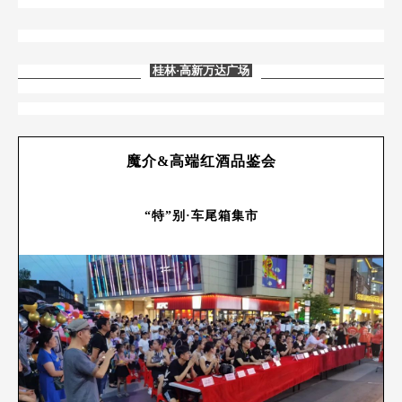
桂林
·高新万达广场
魔介&高端红酒品鉴会
“特”别·车尾箱集市