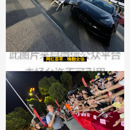
网红荟萃 · 嗨翻全场