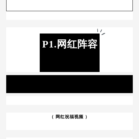
P1.网红阵容
（ 网红祝福视频 ）