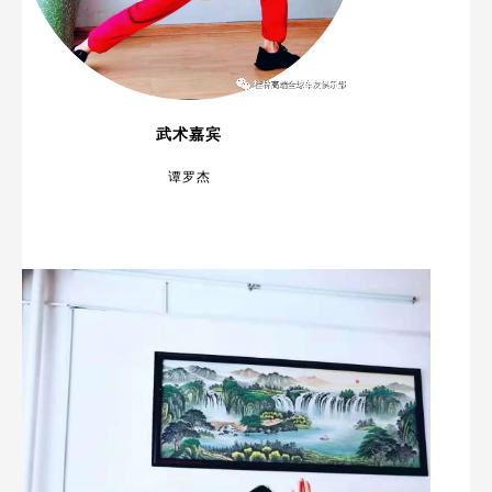
武术嘉宾
谭罗杰