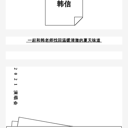
韩信
一起和韩老师找回温暖清澈的夏天味道
2
0
2
1
演
唱
会