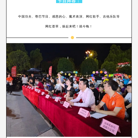
节目阵容：
中国功夫、尊巴节目、感恩的心、魔术表演、网红歌手、吉他乐队等
网红荟萃，燥起来吧！就今晚！