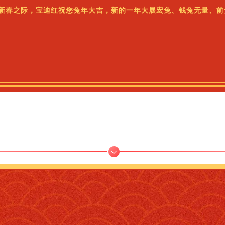
新春之际，宝迪红祝您兔年大吉，新的一年大展宏兔、钱兔无量、前
宝迪红春节期间营业安排