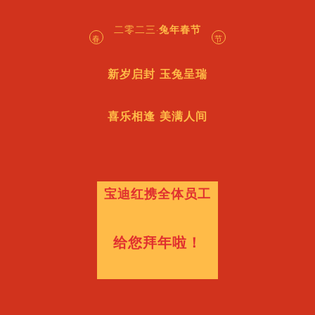
二零二三·
兔年春节
春
节
新岁启封
玉兔呈瑞
喜乐相逢 美满人间
宝迪红携全体员工
给您拜年啦！