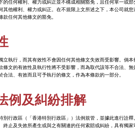
下的任何權利、權力或糾正並不構成相關豁免，且任何單一或部
何其他權利、權力或糾正。在不規限上文所述之下，本公司就您
條款任何其他條文的豁免。
性
獨立執行，而其有效性不會因任何其他條文失效而受影響。倘本
款條文的有效性及執行性將不受影響，而為取代該等不合法、無
於合法、有效而且可予執行的條文，作為本條款的一部分。
法例及糾紛排解
特別行政區（「香港特別行政區」）法例規管，並據此進行詮釋
、終止及失效所產生或與之有關連的任何索賠或糾紛，具有獨家