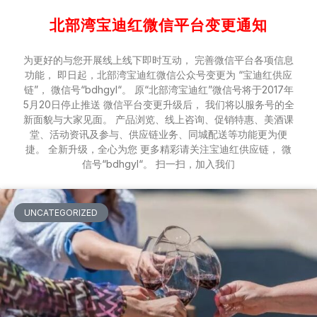
北部湾宝迪红微信平台变更通知
为更好的与您开展线上线下即时互动， 完善微信平台各项信息
功能， 即日起，北部湾宝迪红微信公众号变更为 “宝迪红供应
链”， 微信号“bdhgyl“。 原“北部湾宝迪红”微信号将于2017年
5月20日停止推送 微信平台变更升级后， 我们将以服务号的全
新面貌与大家见面。 产品浏览、线上咨询、促销特惠、美酒课
堂、活动资讯及参与、供应链业务、同城配送等功能更为便
捷。 全新升级，全心为您 更多精彩请关注宝迪红供应链， 微
信号“bdhgyl“。 扫一扫，加入我们
UNCATEGORIZED