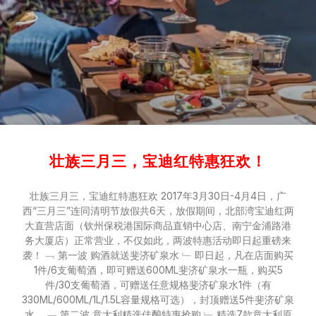
壮族三月三，宝迪红特惠狂欢！
壮族三月三，宝迪红特惠狂欢 2017年3月30日-4月4日，广
西“三月三”连同清明节放假共6天，放假期间，北部湾宝迪红两
大直营店面（钦州保税港国际商品直销中心店、南宁金浦路港
务大厦店）正常营业，不仅如此，两波特惠活动即日起重磅来
袭！ ﹁ 第一波 购酒就送斐济矿泉水 ﹂ 即日起，凡在店面购买
1件/6支葡萄酒，即可赠送600ML斐济矿泉水一瓶，购买5
件/30支葡萄酒，可赠送任意规格斐济矿泉水1件（有
330ML/600ML/1L/1.5L容量规格可选），封顶赠送5件斐济矿泉
水。 ﹁ 第二波 意大利精选佳酿特惠抢购 ﹂ 精选7款意大利原