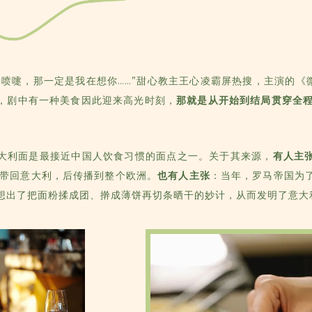
喷嚏，那一定是我在想你……”甜心教主王心凌霸屏热搜，主演的《微笑
，剧中有一种美食因此迎来高光时刻，
那就是从开始到结局贯穿全程
大利面是最接近中国人饮食习惯的面点之一。关于其来源，
有人主
罗带回意大利，后传播到整个欧洲。
也有人主张
：当年，罗马帝国为
想出了把面粉揉成团、擀成薄饼再切条晒干的妙计，从而发明了意大