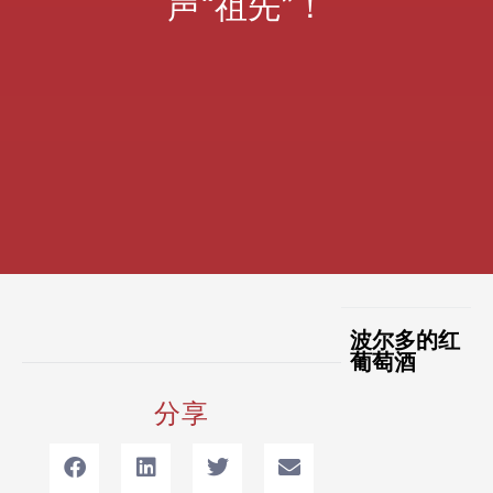
声“祖先”！
波尔多的红
葡萄酒
分享