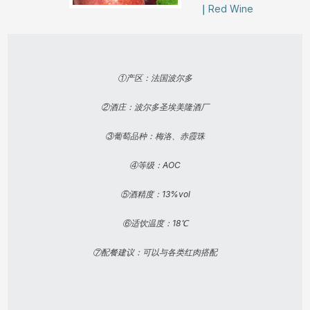
｜
Red Wine
①产区：法国波尔多
②酒庄：波尔多圣埃美隆酒厂
③葡萄品种：梅洛、赤霞珠
④等级：AOC
⑤酒精度：13%vol
⑥适饮温度：18℃
⑦配餐建议：可以与各类红肉搭配