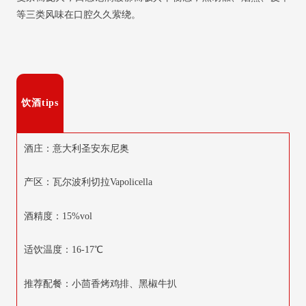
等三类风味在口腔久久萦绕。
饮酒tips
酒庄：意大利圣安东尼奥
产区：瓦尔波利切拉Vapolicella
酒精度：15%vol
适饮温度：16-17℃
推荐配餐：小茴香烤鸡排、黑椒牛扒