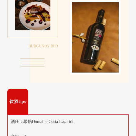
BURGUNDY RED
饮酒tips
酒庄：希腊Domaine Costa Lazaridi