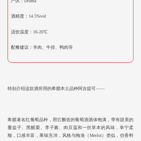
产区：Drama
酒精度：14.5%vol
适饮温度：16-20℃
配餐建议：羊肉、牛排、鸭肉等
特别介绍这款酒所用的希腊本土品种阿吉提可——
希腊著名红葡萄品种，用它酿造的葡萄酒酒体饱满，带有甜美的
覆盆子、黑醋栗、李子酱、肉豆蔻和一丝草本的风味，单宁柔
顺，口感丰富，果味充沛，风格与梅洛（Merlot）类似，但香料