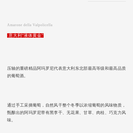
Amarone della Valpolicella
意大利“
液体黄金
”
压轴的重磅精品阿玛罗尼代表意大利东北部最高等级和最高品质
的葡萄酒。
通过手工采摘葡萄，自然风干整个冬季以浓缩葡萄的风味物质，
甄酿出的阿玛罗尼带有黑李干、无花果、甘草、肉桂、巧克力风
味。