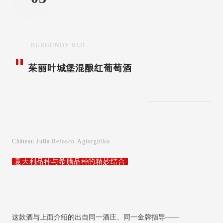
BURGUNDY RED
茱丽叶城堡混酿红葡萄酒
Château Julia Refosco-Agiorgitiko
意大利品种与希腊品种的精妙结合
这款酒与上面介绍的出自同一酒庄、同一金牌指导——