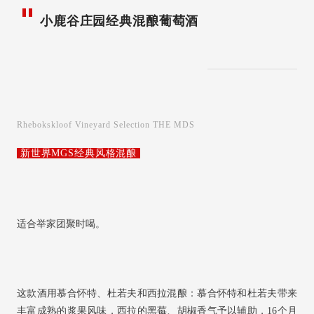
小鹿谷庄园经典混酿葡萄酒
Rhebokskloof Vineyard Selection THE MDS
新世界MGS经典风格混酿
适合举家团聚时喝。
这款酒用慕合怀特、杜若夫和西拉混酿：慕合怀特和杜若夫带来
丰富成熟的浆果风味，西拉的黑莓、胡椒香气予以辅助，16个月