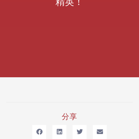
精英！
分享