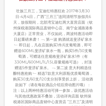
壮族三月三，宝迪红特惠狂欢 2017年3月30
日-4月4日，广西“三月三”连同清明节放假共6
天，放假期间，北部湾宝迪红两大直营店面（钦
州保税港国际商品直销中心店、南宁金浦路港务
大厦店）正常营业，不仅如此，两波特惠活动即
日起重磅来袭！ ﹁ 第一波 购酒就送斐济矿泉水
﹂ 即日起，凡在店面购买1件/6支葡萄酒，即可
赠送600ML斐济矿泉水一瓶，购买5件/30支葡
萄酒，可赠送任意规格斐济矿泉水1件（有
330ML/600ML/1L/1.5L容量规格可选），封顶
赠送5件斐济矿泉水。 ﹁ 第二波 意大利精选佳
酿特惠抢购 ﹂ 精选7款意大利原瓶优质葡萄酒，
购买30支/60支/120支分别享受折上折， 活动酒
款如下（请在每款酒品介绍后滑动图片哦）：
注：以上两种特惠活动可择一参加，该优惠活动
与其他优惠政策不叠加，活动详询店面 钦州保
税港区国际商品直销中心直营店 “三月三”及清明