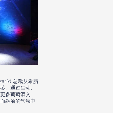
aridi总裁从希腊
品鉴。通过生动、
到更多葡萄酒文
烈而融洽的气氛中