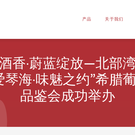
产品
关于我们
酒香·蔚蓝绽放—北部
爱琴海·味魅之约”希腊
品鉴会成功举办