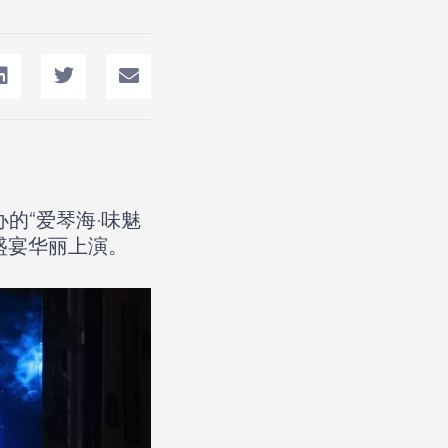
的“爱琴海·味魅
盛宴华丽上演。