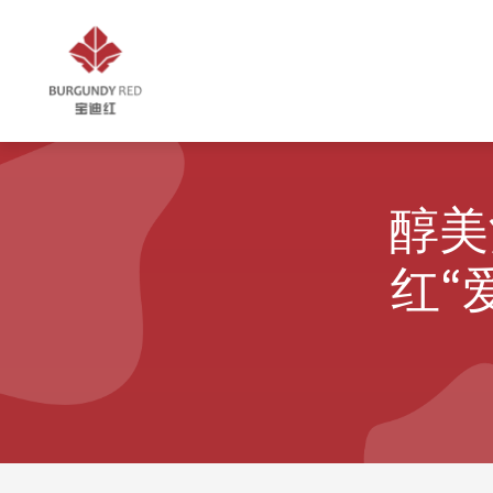
醇美
红“