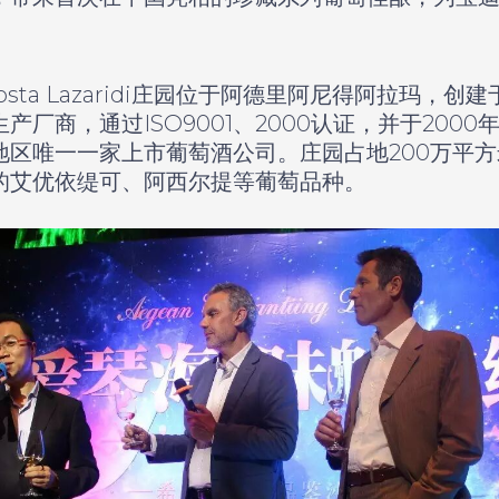
sta Lazaridi庄园位于阿德里阿尼得阿拉玛，创建
产厂商，通过ISO9001、2000认证，并于200
地区唯一一家上市葡萄酒公司。庄园占地200万平
的艾优依缇可、阿西尔提等葡萄品种。