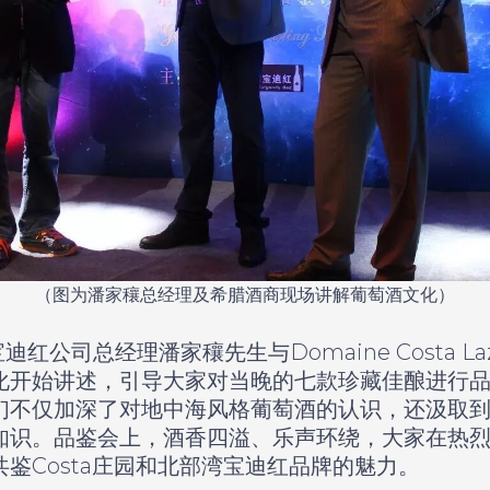
（图为潘家穰总经理及希腊酒商现场讲解葡萄酒文化）
公司总经理潘家穰先生与Domaine Costa Laz
化开始讲述，引导大家对当晚的七款珍藏佳酿进行
们不仅加深了对地中海风格葡萄酒的认识，还汲取
知识。品鉴会上，酒香四溢、乐声环绕，大家在热
鉴Costa庄园和北部湾宝迪红品牌的魅力。