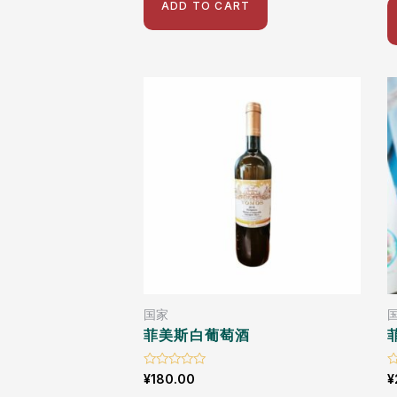
o
ADD TO CART
5
国家
菲美斯白葡萄酒
Rated
R
¥
180.00
¥
0
0