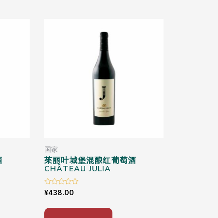
国家
酒
茱丽叶城堡混酿红葡萄酒
CHÂTEAU JULIA
Rated
¥
438.00
0
out
of
5