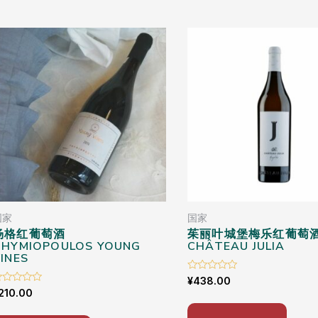
国家
国家
杨格红葡萄酒
茱丽叶城堡梅乐红葡萄
THYMIOPOULOS YOUNG
CHÂTEAU JULIA
INES
Rated
¥
438.00
0
ated
210.00
out
of
ut
5