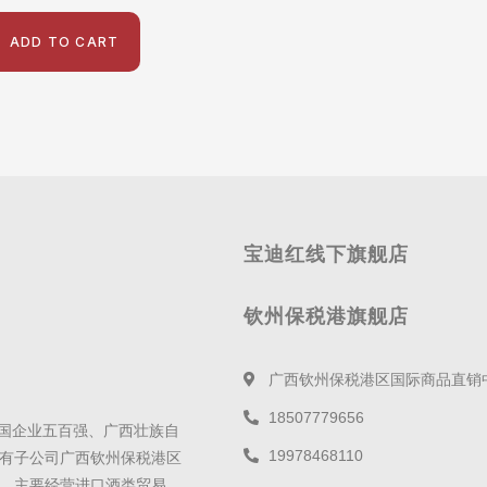
ut
f
ADD TO CART
宝迪红线下旗舰店
钦州保税港旗舰店
广西钦州保税港区国际商品直销
18507779656
全国企业五百强、广西壮族自
19978468110
有子公司广西钦州保税港区
，主要经营进口酒类贸易、