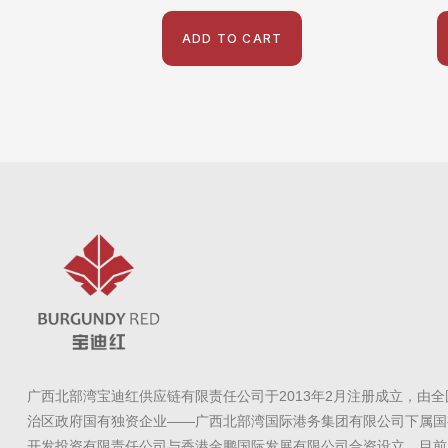
out
o
of
o
5
5
ADD TO CART
广西北部湾宝迪红供应链有限责任公司于2013年2月注册成立，由
治区政府国有独资企业——广西北部湾国际港务集团有限公司下属国
开发投资有限责任公司与香港金鹏国际发展有限公司合资设立。目前