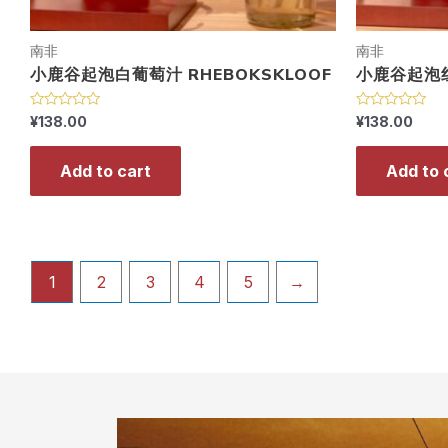
南非
南非
小鹿谷起泡白葡萄汁 RHEBOKSKLOOF
小鹿谷起泡红
R
R
¥
138.00
¥
138.00
a
a
t
t
e
e
Add to cart
Add to 
d
d
0
0
o
o
u
u
t
t
o
o
f
f
5
5
1
2
3
4
5
→