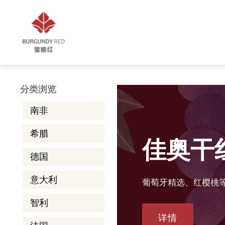
分类浏览
南非
希腊
佳奥干
德国
意大利
葡萄牙精选、红樱桃
智利
详情