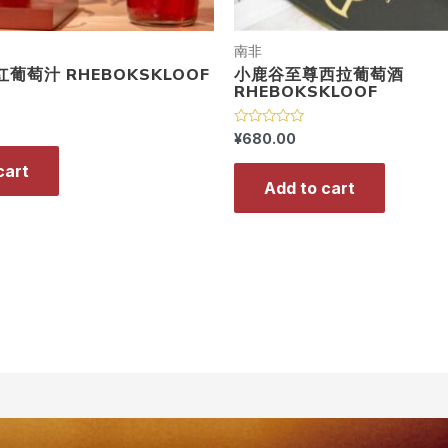
南非
葡萄汁 RHEBOKSKLOOF
小鹿谷至尊西拉葡萄酒
RHEBOKSKLOOF
R
¥
680.00
a
t
cart
e
Add to cart
d
0
o
u
t
o
f
5