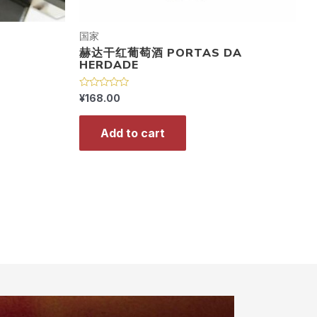
国家
赫达干红葡萄酒 PORTAS DA
HERDADE
R
¥
168.00
a
t
e
Add to cart
d
0
o
u
t
o
f
5