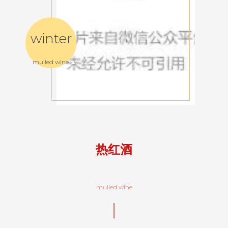
winter
mulled wine
▲
热红酒
mulled wine