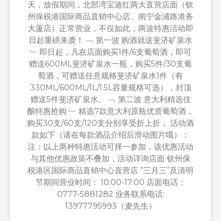
天，放假期间，北部湾宝迪红两大直营店面（钦
州保税港国际商品直销中心店、南宁金浦路港务
大厦店）正常营业，不仅如此，两波特惠活动即
日起重磅来袭！ ﹁ 第一波 购酒就送斐济矿泉水
﹂ 即日起，凡在店面购买1件/6支葡萄酒，即可
赠送600ML斐济矿泉水一瓶，购买5件/30支葡
萄酒，可赠送任意规格斐济矿泉水1件（有
330ML/600ML/1L/1.5L容量规格可选），封顶
赠送5件斐济矿泉水。 ﹁ 第二波 意大利精选佳
酿特惠抢购 ﹂ 精选7款意大利原瓶优质葡萄酒，
购买30支/60支/120支分别享受折上折， 活动酒
款如下（请在每款酒品介绍后滑动图片哦）：
注：以上两种特惠活动可择一参加，该优惠活动
与其他优惠政策不叠加，活动详询店面 钦州保
税港区国际商品直销中心直营店 “三月三”及清明
节期间营业时间： 10:00-17:00 店面电话：
0777-5881282 业务联系电话:
13977795993（麦先生）