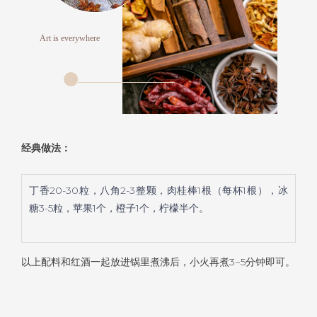
Art is everywhere
经典做法：
丁香20-30粒，
八角2-3整颗，
肉桂棒1根（每杯1根），
冰
糖3-5粒，
苹果1个，
橙子1个，
柠檬半个。
以上配料和红酒一起放进锅里煮沸后，小火再煮3~5分钟即可。