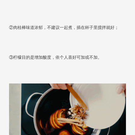
②肉桂棒味道浓郁，不建议一起煮，插在杯子里搅拌就好；
③柠檬目的是增加酸度，依个人喜好可加或不加。