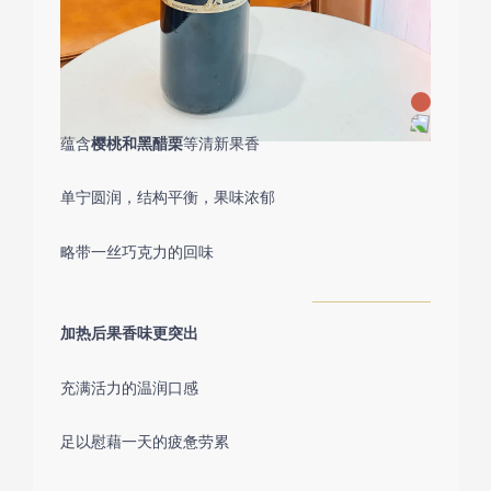
蕴含
樱桃和黑醋栗
等清新果香
单宁圆润，结构平衡，果味浓郁
略带一丝巧克力的回味
加热后果香味更突出
充满活力的温润口感
足以慰藉一天的疲惫劳累