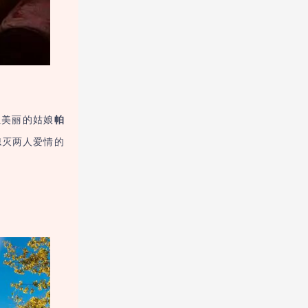
位美丽的姑娘
帕
熄灭两人爱情的