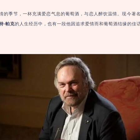
情的季节，一杯充满爱恋气息的葡萄酒，与恋人醉饮温情。现今著
特·帕克
的人生经历中，也有一段他因追求爱情而和葡萄酒结缘的佳