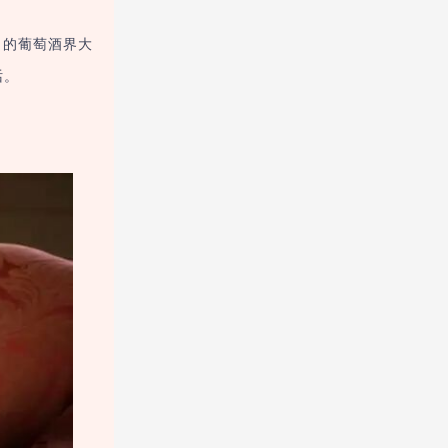
名的葡萄酒界大
话。