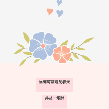
当葡萄酒遇见春天
共赴一场醉