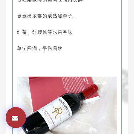
氤氲出浓郁的成熟黑李子、
红莓、红樱桃等水果香味
单宁圆润，平衡易饮