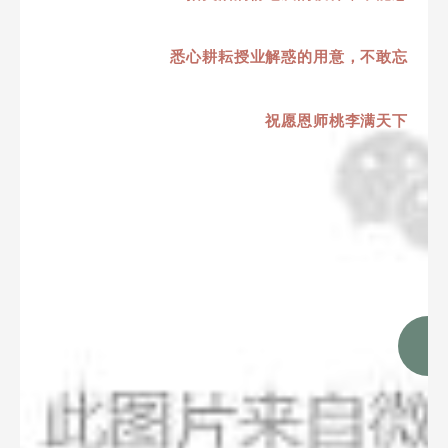
悉心耕耘授业解惑的用意，不敢忘
祝愿恩师桃李满天下