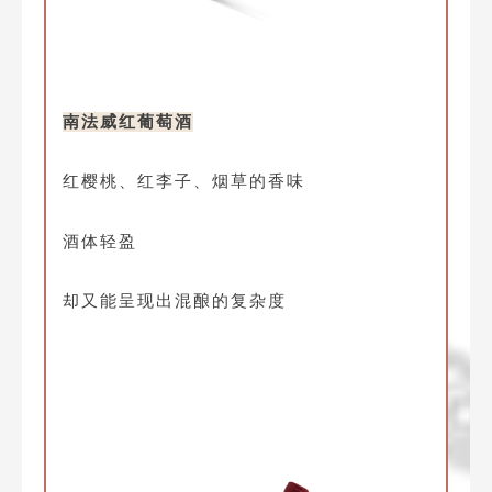
南法威红葡萄酒
红樱桃、红李子、烟草的香味
酒体轻盈
却又能呈现出混酿的复杂度