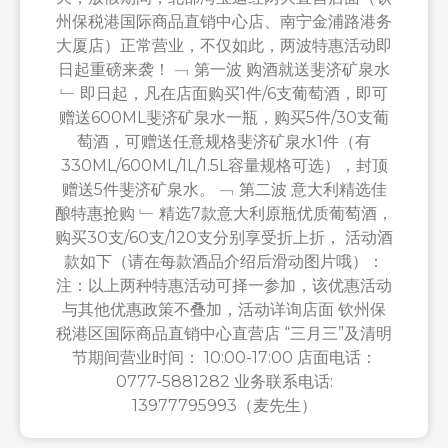
州保税港国际商品直销中心店、南宁金浦路港务
大厦店）正常营业，不仅如此，两波特惠活动即
日起重磅来袭！ ﹁ 第一波 购酒就送斐济矿泉水
﹂ 即日起，凡在店面购买1件/6支葡萄酒，即可
赠送600ML斐济矿泉水一瓶，购买5件/30支葡
萄酒，可赠送任意规格斐济矿泉水1件（有
330ML/600ML/1L/1.5L容量规格可选），封顶
赠送5件斐济矿泉水。 ﹁ 第二波 意大利精选佳
酿特惠抢购 ﹂ 精选7款意大利原瓶优质葡萄酒，
购买30支/60支/120支分别享受折上折， 活动酒
款如下（请在每款酒品介绍后滑动图片哦）：
注：以上两种特惠活动可择一参加，该优惠活动
与其他优惠政策不叠加，活动详询店面 钦州保
税港区国际商品直销中心直营店 “三月三”及清明
节期间营业时间： 10:00-17:00 店面电话：
0777-5881282 业务联系电话:
13977795993（麦先生）