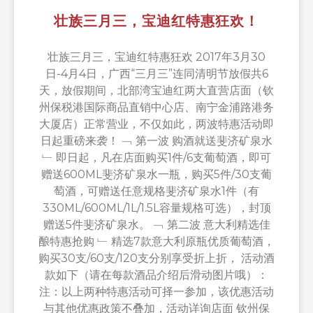
壮族三月三，宝迪红特惠狂欢！
壮族三月三，宝迪红特惠狂欢 2017年3月30
日-4月4日，广西“三月三”连同清明节放假共6
天，放假期间，北部湾宝迪红两大直营店面（钦
州保税港国际商品直销中心店、南宁金浦路港务
大厦店）正常营业，不仅如此，两波特惠活动即
日起重磅来袭！ ﹁ 第一波 购酒就送斐济矿泉水
﹂ 即日起，凡在店面购买1件/6支葡萄酒，即可
赠送600ML斐济矿泉水一瓶，购买5件/30支葡
萄酒，可赠送任意规格斐济矿泉水1件（有
330ML/600ML/1L/1.5L容量规格可选），封顶
赠送5件斐济矿泉水。 ﹁ 第二波 意大利精选佳
酿特惠抢购 ﹂ 精选7款意大利原瓶优质葡萄酒，
购买30支/60支/120支分别享受折上折， 活动酒
款如下（请在每款酒品介绍后滑动图片哦）：
注：以上两种特惠活动可择一参加，该优惠活动
与其他优惠政策不叠加，活动详询店面 钦州保