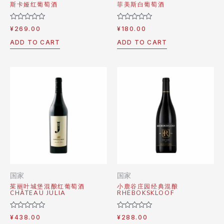
斯卡娅红葡萄酒
菲美斯白葡萄酒
Rated
Rated
¥
269.00
¥
180.00
0
0
out
out
ADD TO CART
ADD TO CART
of
of
5
5
国家
国家
茱丽叶城堡混酿红葡萄酒
小鹿谷庄园经典混酿
CHÂTEAU JULIA
RHEBOKSKLOOF
Rated
Rated
¥
438.00
¥
288.00
0
0