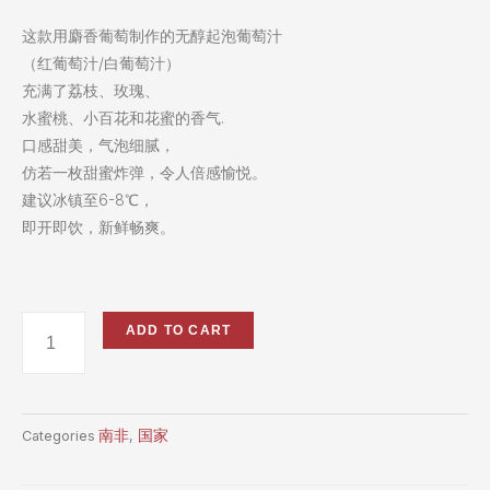
这款用麝香葡萄制作的无醇起泡葡萄汁
（红葡萄汁/白葡萄汁）
充满了荔枝、玫瑰、
水蜜桃、小百花和花蜜的香气.
口感甜美，气泡细腻，
仿若一枚甜蜜炸弹，令人倍感愉悦。
建议冰镇至6-8℃，
即开即饮，新鲜畅爽。
ADD TO CART
南非
国家
Categories
,