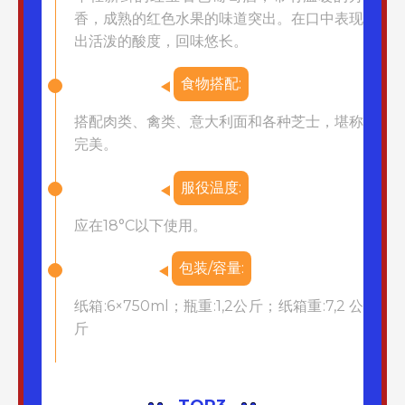
香，成熟的红色水果的味道突出。在口中表现
出活泼的酸度，回味悠长。
食物搭配:
搭配肉类、禽类、意大利面和各种芝士，堪称
完美。
服役温度:
应在18°C以下使用。
包装/容量:
纸箱:6×750ml；瓶重:1,2公斤；纸箱重:7,2 公
斤