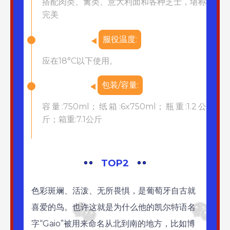
搭配肉类、禽类、意大利面和各种芝士，堪称
完美
服役温度:
应在18°C以下使用。
包装/容量:
容量:750ml；纸箱:6x750ml；瓶重:1.2公
斤；箱重:7.1公斤
TOP2
色彩斑斓、活泼、无所畏惧，是葡萄牙自古就
喜爱的鸟。也许这就是为什么他的凯尔特语名
字“Gaio”被用来命名从北到南的地方，比如博