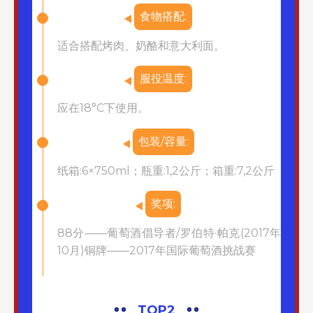
食物搭配:
适合搭配烤肉、奶酪和意大利面。
服役温度:
应在18°C下使用。
包装/容量:
纸箱:6×750ml；瓶重:1,2公斤；箱重:7,2公斤
奖项:
88分——葡萄酒倡导者/罗伯特·帕克(2017年
10月)铜牌——2017年国际葡萄酒挑战赛
TOP2