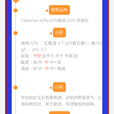
葡萄品种:
Castelao 40%;40%梅洛;20% 罗丽红
分析:
酒精:12% ；总酸度:4.7 g/l(酒石酸)；糖:0.6
g/l ； pH: 3.7
甜度：
干型
近乎干 半干 半甜 甜
酸度：低 中-
中
中+ 高
酒体：轻 中-
中
中+ 饱满
口味:
年轻的红宝石色葡萄酒。浓郁的野莓香气。口
感结构良好，单宁圆润。和谐愉悦的回味。