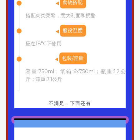
食物搭配:
搭配肉类菜肴，意大利面和奶酪
服役温度:
应在18°C下使用
包装/容量:
容量:750ml；纸箱:6x750ml；瓶重:1.2公
斤；箱重:7.1公斤
不满足，下面还有