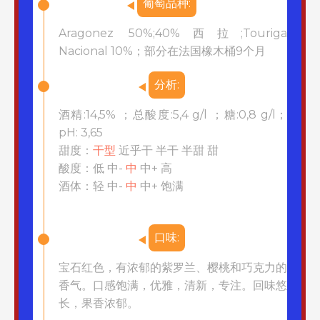
葡萄品种:
Aragonez 50%;40%西拉;Touriga
Nacional 10%；部分在法国橡木桶9个月
分析:
酒精:14,5% ；总酸度:5,4 g/l ；糖:0,8 g/l；
pH: 3,65
甜度：
干型
近乎干 半干 半甜 甜
酸度：低 中-
中
中+ 高
酒体：轻 中-
中
中+ 饱满
口味:
宝石红色，有浓郁的紫罗兰、樱桃和巧克力的
香气。口感饱满，优雅，清新，专注。回味悠
长，果香浓郁。