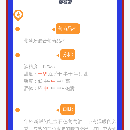
葡萄酒
★
葡萄品种:
葡萄牙混合葡萄品种
分析:
酒精度：12%vol
甜度：
干型
近乎干 半干 半甜 甜
酸度：低 中-
中
中+ 高
酒体：轻
中-
中
中+ 饱满
口味:
年轻新鲜的红宝石色葡萄酒，带有温暖的芳
香，成熟的红色水果的味道突出。在口中表现