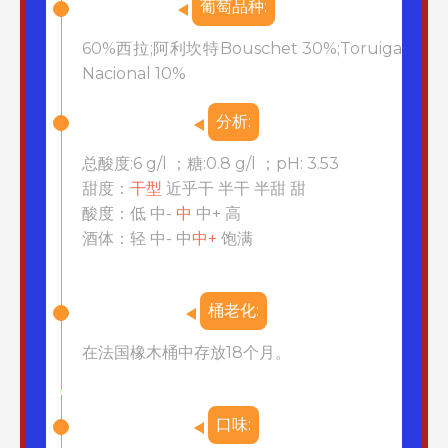
葡萄品种:
60%西拉;阿利坎特Bouschet 30%;Toruiga
Nacional 10%
分析:
总酸度:6 g/l ；糖:0.8 g/l ；pH: 3.53
甜度：
干型
近乎干 半干 半甜 甜
酸度：低 中-
中
中+ 高
酒体：轻 中-
中
中+
饱满
桶老化:
在法国橡木桶中存放18个月。
口味: