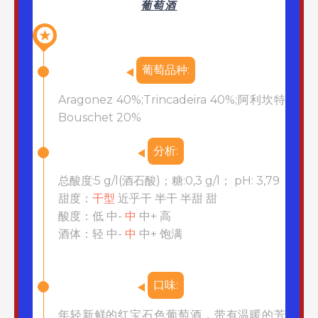
葡萄酒
★
葡萄品种:
Aragonez 40%;Trincadeira 40%;阿利坎特
Bouschet 20%
分析:
总酸度:5 g/l(酒石酸)；糖:0,3 g/l； pH: 3,79
甜度：
干型
近乎干 半干 半甜 甜
酸度：低 中-
中
中+ 高
酒体：轻 中-
中
中+ 饱满
口味:
年轻新鲜的红宝石色葡萄酒，带有温暖的芳