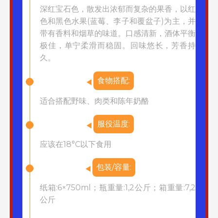
深红宝石色，散发出浓郁而复杂的果香，以红
色和黑色水果(蓝莓、李子和覆盆子)为主，并
带有香料和烟草的味道。口感清新，酒体平衡
极佳，单宁柔滑而稳固。回味悠长，芳香持
久。
食物搭配:
适合搭配野味、肉类和陈年奶酪
服役温度:
应该在18°C以下食用
包装/容量:
纸箱:6×750ml；瓶重量:1,2公斤；箱重量:7,2
公斤