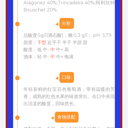
Aragonez 40%;Trincadeira 40%;阿利坎特
Bouschet 20%
分析:
总酸度:5g/l(酒石酸)；糖:0,3 g/l； pH: 3,79
甜度：
干型
近乎干 半干 半甜 甜
酸度：低 中-
中
中+ 高
酒体：轻 中-
中
中+ 饱满
口味:
年轻新鲜的红宝石色葡萄酒，带有温暖的芳
香，成熟的红色水果的味道突出。在口中表现
出活泼的酸度，回味悠长。
食物搭配: