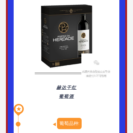
获2015年国际
葡萄酒挑战赛
铜奖
赫达干红
葡萄酒
★
葡萄品种: