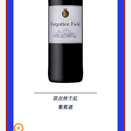
菲尔特干红
葡萄酒
★