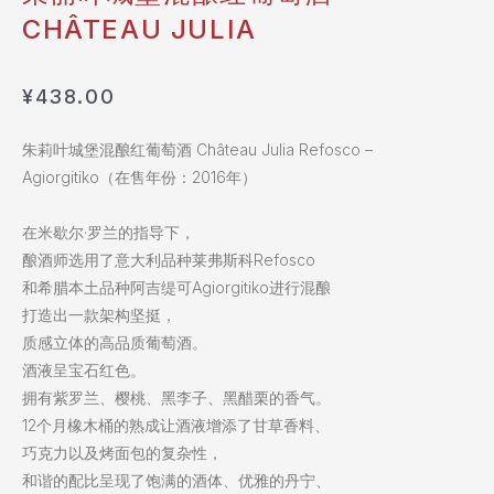
CHÂTEAU JULIA
¥
438.00
朱莉叶城堡混酿红葡萄酒 Château Julia Refosco –
Agiorgitiko（在售年份：2016年）
在米歇尔·罗兰的指导下，
酿酒师选用了意大利品种莱弗斯科Refosco
和希腊本土品种阿吉缇可Agiorgitiko进行混酿
打造出一款架构坚挺，
质感立体的高品质葡萄酒。
酒液呈宝石红色。
拥有紫罗兰、樱桃、黑李子、黑醋栗的香气。
12个月橡木桶的熟成让酒液增添了甘草香料、
巧克力以及烤面包的复杂性，
和谐的配比呈现了饱满的酒体、优雅的丹宁、