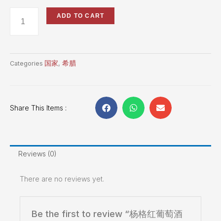
ADD TO CART
国家
希腊
Categories
,
Share This Items :
Reviews (0)
There are no reviews yet.
Be the first to review “杨格红葡萄酒