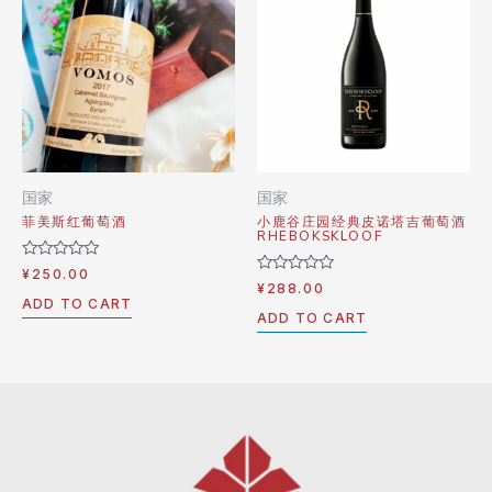
国家
国家
菲美斯红葡萄酒
小鹿谷庄园经典皮诺塔吉葡萄酒
RHEBOKSKLOOF
Rated
¥
250.00
0
Rated
¥
288.00
out
0
ADD TO CART
of
out
ADD TO CART
5
of
5