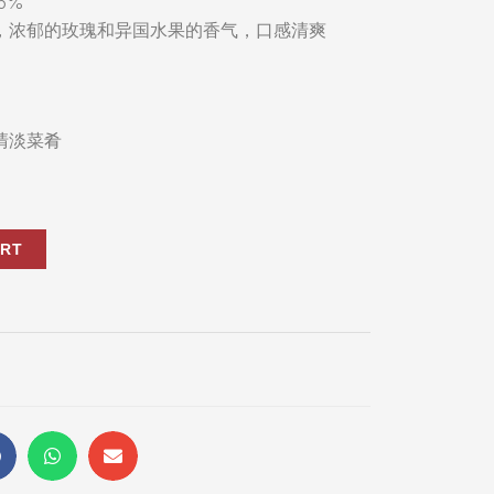
25%
，浓郁的玫瑰和异国水果的香气，口感清爽
清淡菜肴
ART