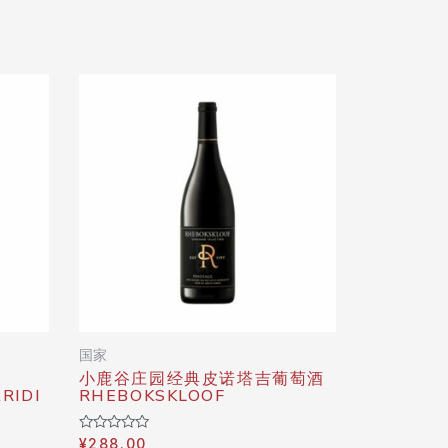
国家
小鹿谷庄园经典皮诺塔吉葡萄酒
RIDI
RHEBOKSKLOOF
Rated
¥
288.00