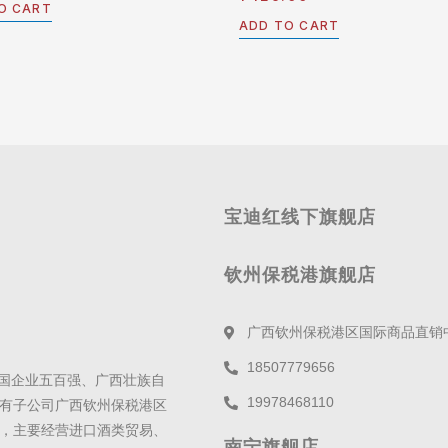
0
O CART
out
ADD TO CART
of
5
宝迪红线下旗舰店
钦州保税港旗舰店
广西钦州保税港区国际商品直销
18507779656
全国企业五百强、广西壮族自
19978468110
有子公司广西钦州保税港区
，主要经营进口酒类贸易、
南宁旗舰店