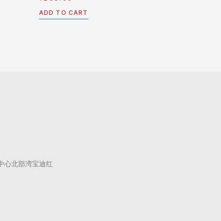
0
out
ADD TO CART
of
5
中心北部湾宝迪红