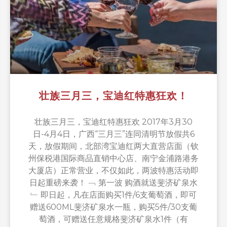
壮族三月三，宝迪红特惠狂欢！
壮族三月三，宝迪红特惠狂欢 2017年3月30
日-4月4日，广西“三月三”连同清明节放假共6
天，放假期间，北部湾宝迪红两大直营店面（钦
州保税港国际商品直销中心店、南宁金浦路港务
大厦店）正常营业，不仅如此，两波特惠活动即
日起重磅来袭！ ﹁ 第一波 购酒就送斐济矿泉水
﹂ 即日起，凡在店面购买1件/6支葡萄酒，即可
赠送600ML斐济矿泉水一瓶，购买5件/30支葡
萄酒，可赠送任意规格斐济矿泉水1件（有