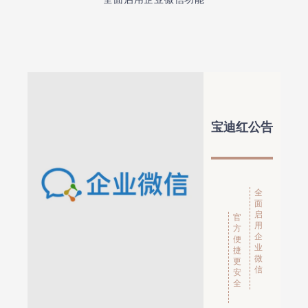
宝迪红公告
全
面
启
官
用
方
企
便
业
捷
微
更
信
安
全