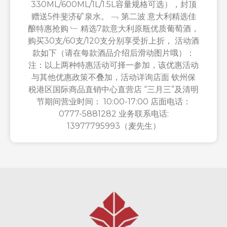
330ML/600ML/1L/1.5L容量规格可选），封顶
赠送5件斐济矿泉水。 ﹁ 第二波 意大利精选佳
酿特惠抢购 ﹂ 精选7款意大利原瓶优质葡萄酒，
购买30支/60支/120支分别享受折上折， 活动酒
款如下（请在每款酒品介绍后滑动图片哦）：
注：以上两种特惠活动可择一参加，该优惠活动
与其他优惠政策不叠加，活动详询店面 钦州保
税港区国际商品直销中心直营店 “三月三”及清明
节期间营业时间： 10:00-17:00 店面电话：
0777-5881282 业务联系电话:
13977795993（麦先生）